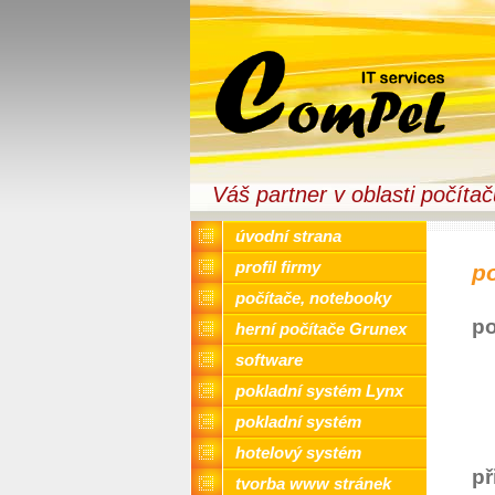
Váš partner v oblasti počíta
úvodní strana
profil firmy
po
počítače, notebooky
po
herní počítače Grunex
software
pokladní systém Lynx
pokladní systém
hotelový systém
př
tvorba www stránek